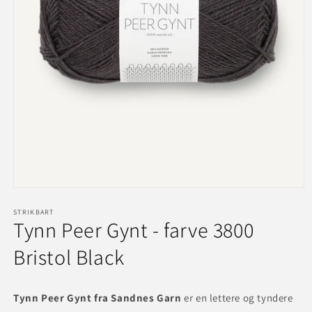
Åbn
mediet
1
STRIKBART
Tynn Peer Gynt - farve 3800
i
modus
Bristol Black
Tynn Peer Gynt fra Sandnes Garn
er en lettere og tyndere