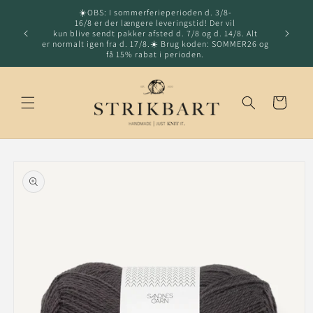
☀️OBS: I sommerferieperioden d. 3/8-
Gå til indhold
16/8 er der længere leveringstid! Der vil
Hurtig l
kun blive sendt pakker afsted d. 7/8 og d. 14/8. Alt
fragt o
er normalt igen fra d. 17/8.☀️ Brug koden: SOMMER26 og
få 15% rabat i perioden.
Indkøbskurv
å til
roduktoplysninger