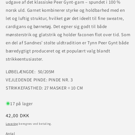
udgave af det klassiske Peer Gynt-garn – spundet i 100 %
norsk uld. Garnet kombinerer styrke og holdbarhed med en
let og luftig struktur, hvilket gør det ideelt til fine sweatre,
cardigans og børnetøj. Det egner sig godt til både
mønsterstrik og glatstrik og holder faconen flot over tid. Som
en del af Sandnes’ stolte uldtradition er Tynn Peer Gynt både
bæredygtigt produceret og et populært valg blandt
strikkeentusiaster.
LØBELÆNGDE: 50/205M
VEJLEDENDE PINDE: PINDE NR. 3
STRIKKEFASTHED: 27 MASKER = 10 CM
17 på lager
Normalpris
42,00 DKK
Levering
beregnes ved betaling.
Antal