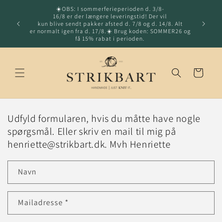
☀️OBS: I sommerferieperioden d. 3/8-
Gå til indhold
16/8 er der længere leveringstid! Der vil
Hurtig l
kun blive sendt pakker afsted d. 7/8 og d. 14/8. Alt
fragt o
er normalt igen fra d. 17/8.☀️ Brug koden: SOMMER26 og
få 15% rabat i perioden.
Indkøbskurv
Udfyld formularen, hvis du måtte have nogle
spørgsmål. Eller skriv en mail til mig på
henriette@strikbart.dk. Mvh Henriette
Navn
Mailadresse
*