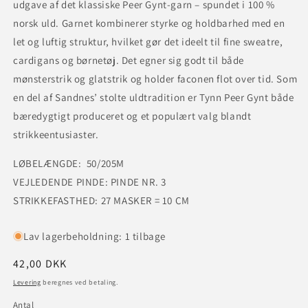
udgave af det klassiske Peer Gynt-garn – spundet i 100 %
norsk uld. Garnet kombinerer styrke og holdbarhed med en
let og luftig struktur, hvilket gør det ideelt til fine sweatre,
cardigans og børnetøj. Det egner sig godt til både
mønsterstrik og glatstrik og holder faconen flot over tid. Som
en del af Sandnes’ stolte uldtradition er Tynn Peer Gynt både
bæredygtigt produceret og et populært valg blandt
strikkeentusiaster.
LØBELÆNGDE: 50/205M
VEJLEDENDE PINDE: PINDE NR. 3
STRIKKEFASTHED: 27 MASKER = 10 CM
Lav lagerbeholdning: 1 tilbage
Normalpris
42,00 DKK
Levering
beregnes ved betaling.
Antal