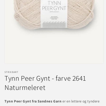
Åbn
mediet
1
STRIKBART
Tynn Peer Gynt - farve 2641
i
modus
Naturmeleret
Tynn Peer Gynt fra Sandnes Garn
er en lettere og tyndere