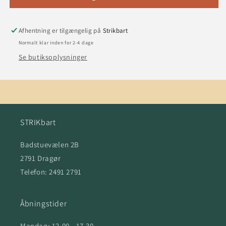
-
-
farve
farve
303
303
Afhentning er tilgængelig på
Strikbart
FERSKEN
FERSKEN
Normalt klar inden for 2-4 dage
MELERET
MELERET
Se butiksoplysninger
STRIKbart
Badstuevælen 2B
2791 Dragør
Telefon: 2491 2791
Åbningstider
Mandag: 12.00 - 17.30