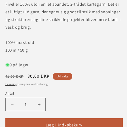
Fivel er 100% uld i en let spundet, 2-trådet kartegarn. Det er
et luftigt uld garn, der egner sig godt til strik med snoninger
og strukturere og dine strikkede projekter bliver mere blødt i
vask og brug.
100% norsk uld
100 m / 50 g
9 på lager
Normalpris
Udsalgspris
30,00 DKK
41,00 DKK
Udsalg
Levering
beregnes ved betaling.
Antal
Reducer
Øg
antallet
antallet
for
for
Fivel
Fivel
Læg i indkøbskurv