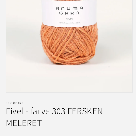
Åbn
mediet
1
STRIKBART
Fivel - farve 303 FERSKEN
i
modus
MELERET