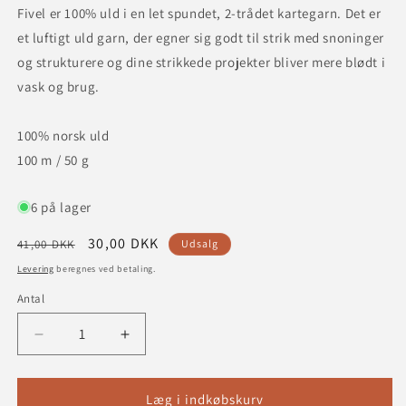
Fivel er 100% uld i en let spundet, 2-trådet kartegarn. Det er
et luftigt uld garn, der egner sig godt til strik med snoninger
og strukturere og dine strikkede projekter bliver mere blødt i
vask og brug.
100% norsk uld
100 m / 50 g
6 på lager
Normalpris
Udsalgspris
30,00 DKK
41,00 DKK
Udsalg
Levering
beregnes ved betaling.
Antal
Reducer
Øg
antallet
antallet
for
for
Fivel
Fivel
Læg i indkøbskurv