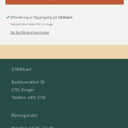
-
-
farve
farve
400
400
Afhentning er tilgængelig på
Strikbart
MØRK
MØRK
Normalt klar inden for 2-4 dage
GRÅ
GRÅ
Se butiksoplysninger
NATURMELERET
NATURMELERET
STRIKbart
Badstuevælen 2B
2791 Dragør
Telefon: 2491 2791
Åbningstider
Mandag: 12.00 - 17.30