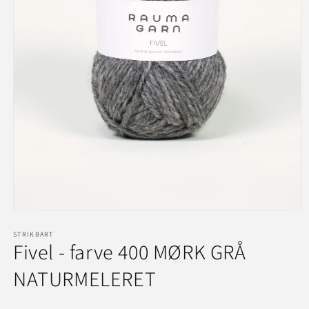
Åbn
mediet
1
STRIKBART
Fivel - farve 400 MØRK GRÅ
i
modus
NATURMELERET