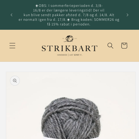
☀️OBS: I sommerferieperioden d. 3/8-
Gå til indhold
16/8 er der længere leveringstid! Der vil
Hurtig l
kun blive sendt pakker afsted d. 7/8 og d. 14/8. Alt
fragt o
er normalt igen fra d. 17/8.☀️ Brug koden: SOMMER26 og
få 15% rabat i perioden.
Indkøbskurv
å til
roduktoplysninger