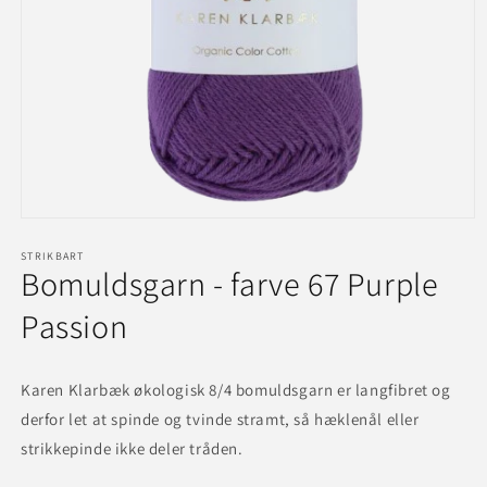
Åbn
mediet
1
STRIKBART
Bomuldsgarn - farve 67 Purple
i
modus
Passion
Karen Klarbæk økologisk 8/4 bomuldsgarn er langfibret og
derfor let at spinde og tvinde stramt, så hæklenål eller
strikkepinde ikke deler tråden.