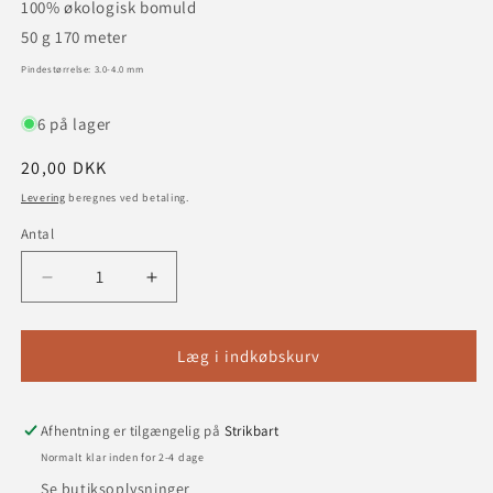
100% økologisk bomuld
50 g 170 meter
Pindestørrelse:
3.0-4.0 mm
6 på lager
Normalpris
20,00 DKK
Levering
beregnes ved betaling.
Antal
Reducer
Øg
antallet
antallet
for
for
Bomuldsgarn
Bomuldsgarn
Læg i indkøbskurv
-
-
farve
farve
67
67
Afhentning er tilgængelig på
Strikbart
Purple
Purple
Normalt klar inden for 2-4 dage
Passion
Passion
Se butiksoplysninger