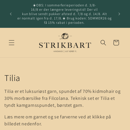
☀️OBS: I sommerferieperioden d. 3/8-
Gå til indhold
16/8 er der længere leveringstid! Der vil
Hurtig l
kun blive sendt pakker afsted d. 7/8 og d. 14/8. Alt
fragt o
er normalt igen fra d. 17/8.☀️ Brug koden: SOMMER26 og
få 15% rabat i perioden.
Indkøbskurv
K
Tilia
o
Tilia er et luksuriøst garn, spundet af 70% kidmohair og
l
30% morbærsilke fra Filcolana. Teknisk set er Tilia et
tyndt kamgarnsspundet, børstet garn.
l
Læs mere om garnet og se farverne ved at klikke på
e
billedet nedenfor.